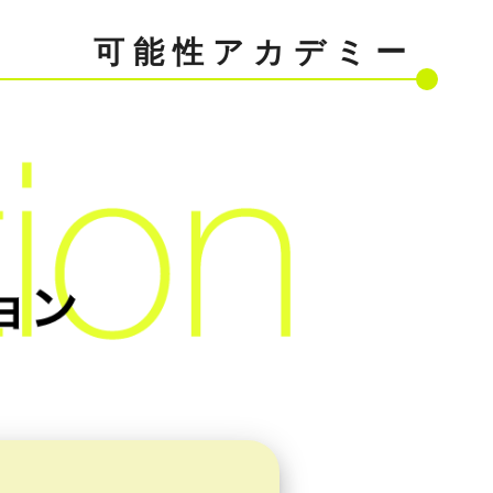
可 能 性 ア カ デ ミ ー