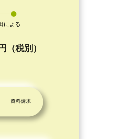
田による
0 円（税別）