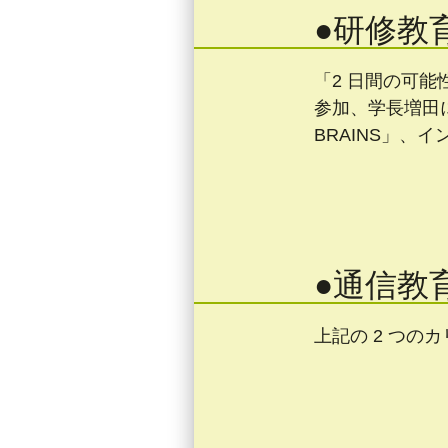
●研修教
「2 日間の可
参加、学長増田に
BRAINS」、
●通信教
上記の 2 つ