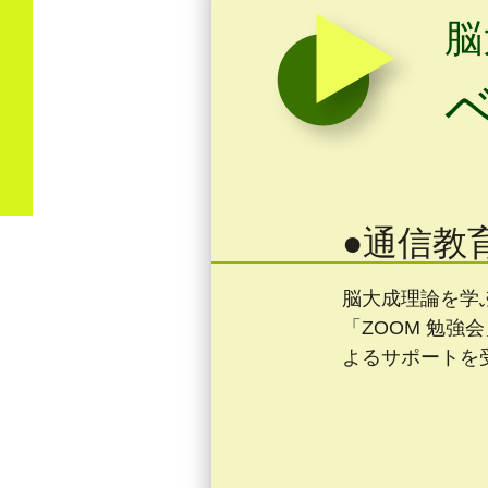
脳
●通信教
脳大成理論を学
「ZOOM 勉強
よるサポートを