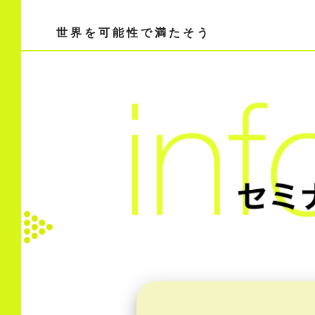
世 界 を 可 能 性 で 満 た そ う