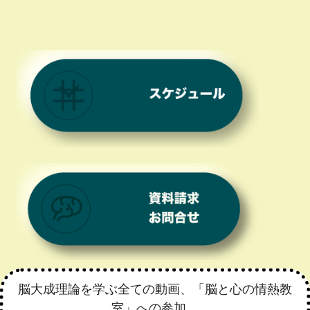
脳大成理論を学ぶ全ての動画、「脳と心の情熱教
室」への参加、